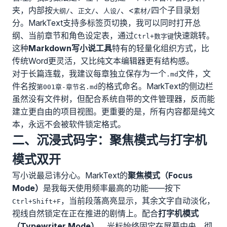
夹，内部按
、
、
、<
四个子目录划
大纲/
正文/
人设/
素材/
分。MarkText支持多标签页切换，我可以同时打开总
纲、当前章节和角色设定表，通过
快速跳转。
Ctrl+数字键
这种
Markdown写小说工具
特有的轻量化组织方式，比
传统Word更灵活，又比纯文本编辑器更有结构感。
对于长篇连载，我建议每章独立保存为一个
文件，文
.md
件名按
的格式命名。MarkText的侧边栏
第001章-章节名.md
虽然没有文件树，但配合系统自带的文件管理器，反而能
建立更自由的项目视图。更重要的是，所有内容都是纯文
本，永远不会被软件锁定格式。
二、沉浸式码字：聚焦模式与打字机
模式双开
写小说最忌讳分心。MarkText的
聚焦模式（Focus
Mode）
是我每天使用频率最高的功能——按下
，当前段落高亮显示，其余文字自动淡化，
Ctrl+Shift+F
视线自然锁定在正在推进的剧情上。配合
打字机模式
（Typewriter Mode）
，光标始终固定在屏幕中央，彻