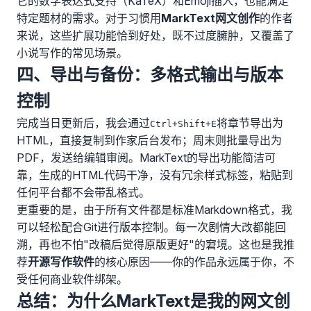
它的数学表达式支持（KaTeX）和Emoji插入，也能满足
特定题材的需求。对于习惯用
MarkText网文创作
的作者
来说，这些扩展功能恰到好处，既不过度臃肿，又覆盖了
小说写作的常见场景。
四、导出与备份：多格式输出与版本
控制
完成当日更新后，我会通过
将章节导出为
Ctrl+Shift+E
HTML，直接复制到作家后台发布；周末则批量导出为
PDF，发送给编辑审阅。MarkText的导出功能简洁可
靠，生成的HTML代码干净，没有冗余样式标签，粘贴到
任何平台都不会带乱格式。
更重要的是，由于所有文件都是标准Markdown格式，我
可以轻松配合Git进行版本控制。每一次剧情大改都能回
溯，再也不怕"改稿后觉得原版更好"的窘境。这也是我推
荐
开源写作软件
的核心原因——你的作品永远属于你，不
受任何商业软件绑架。
总结：为什么MarkText是我的网文创