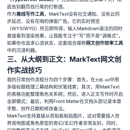
底告别翻页找行尾的打断感。
作为
离线写作工具
，MarkText没有社交通知、没有云同
步延迟、没有花哨的弹窗广告。它的实时预览
（WYSIWYG）所见即所得，输入Markdown语法的同时
直接看到渲染效果，让我能专注于"写"而不是"调格式"。
如果你也追求心流状态，这套组合堪称
网文创作效率工具
中的沉浸利器。
三、从大纲到正文：MarkText网文创
作实战技巧
我的日常创作流程分为四个步骤：首先，在
中用
大纲.md
多级标题梳理三幕结构和伏笔线索；其次，用MarkText
的表格功能整理角色关系网；然后，进入正文写作时开启
全屏模式；最后，利用Front Matter在文档头部记录本章
字数、创作日期和修改备注。
MarkText支持直接从剪贴板粘贴图片，这对需要插入世
界观地图或角色原型的奇幻/玄幻作者非常友好。同时，